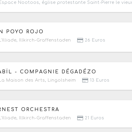
space Nootoos, église protestante Saint-Pierre le vieu
 mercredi 12 novembre 2025
à partir de 20h
N POYO ROJO
'Illiade
,
Illkirch-Graffenstaden
26 Euros
 dimanche 9 novembre 2025
à partir de 17h
ABÏL - COMPAGNIE DÉGADÉZO
a Maison des Arts
,
Lingolsheim
13 Euros
 vendredi 7 novembre 2025
à partir de 20h30
RNEST ORCHESTRA
'Illiade
,
Illkirch-Graffenstaden
21 Euros