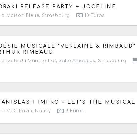
 samedi 21 mars 2026
de 19h30 à 00h
ORAKI RELEASE PARTY + JOCELINE
a Maison Bleue
,
Strasbourg
10 Euros
 vendredi 20 mars 2026
de 20h à 21h30
OÉSIE MUSICALE "VERLAINE & RIMBAUD" 
RTHUR RIMBAUD
a salle du Münsterhof
, Salle Amadeus,
Strasbourg
 vendredi 6 mars 2026
de 20h30 à 22h30
TANISLASH IMPRO - LET'S THE MUSICAL
La MJC Bazin
,
Nancy
8 Euros