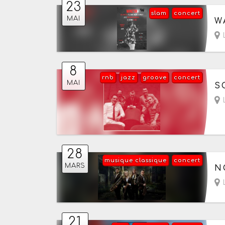
23
slam
concert
Le
MAI
W
8
rnb
jazz
groove
concert
Le
MAI
S
L
28
musique classique
concert
Le
MARS
N
L
21