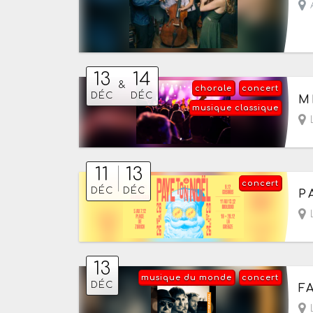
A
13
14
&
chorale
concert
Du
DÉC
DÉC
M
musique classique
L
11
13
concert
Du
DÉC
DÉC
P
13
musique du monde
concert
Le
DÉC
F
L