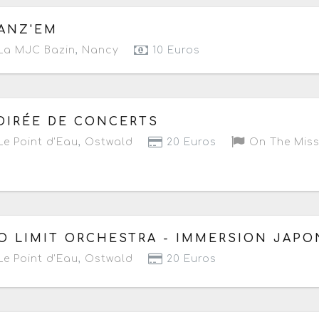
 samedi 23 mai 2026
ANZ'EM
La MJC Bazin
,
Nancy
10 Euros
 vendredi 8 mai 2026
à partir de 20h
OIRÉE DE CONCERTS
e Point d'Eau
,
Ostwald
20 Euros
On The Miss
 samedi 28 mars 2026
de 20h à 21h15
O LIMIT ORCHESTRA - IMMERSION JAPO
e Point d'Eau
,
Ostwald
20 Euros