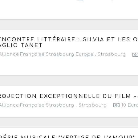
 mercredi 10 décembre 2025
de 19h à 21h
ENCONTRE LITTÉRAIRE : SILVIA ET LES
AGLIO TANET
lliance Française Strasbourg Europe ,
Strasbourg
 mercredi 3 décembre 2025
de 19h à 22h
ROJECTION EXCEPTIONNELLE DU FILM - 
lliance Française Strasbourg ,
Strasbourg
10 Eur
 vendredi 28 novembre 2025
de 20h à 21h30
OÉSIE MUSICALE "VERTIGE DE L'AMOUR"