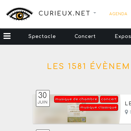
CURIEUX.NET
AGENDA
Spectacle
Concert
Expos
LES 1581 ÉVÈNE
30
musique de chambre
concert
Le
JUIN
L
musique classique