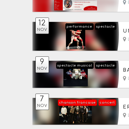
E
12
performance
spectacle
Le
NOV
U
L
9
spectacle musical
spectacle
Le
NOV
B
L
7
chanson francaise
concert
Le
NOV
E
L