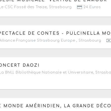
e CSC Fossé des Treize
,
Strasbourg
24 Euros
 mercredi 26 novembre 2025
de 19h à 20h
PECTACLE DE CONTES - PULCINELLA M
lliance Française Strasbourg Europe ,
Strasbourg
 jeudi 20 novembre 2025
à partir de 20h
ONCERT DAOZI
a BNU, Bibliothèque Nationale et Universitaire
,
Strasb
 lundi 17 novembre 2025
de 15h à 17h30
E MONDE AMÉRINDIEN, LA GRANDE DÉC