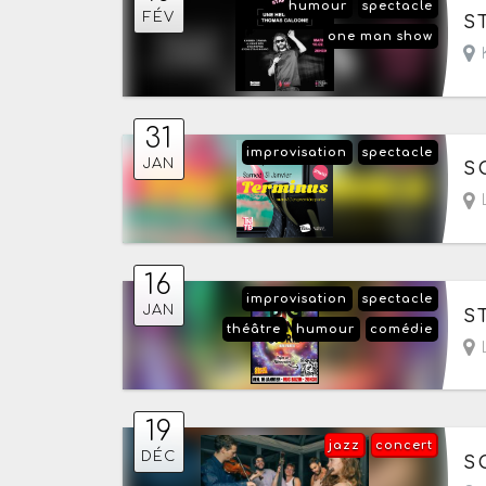
humour
spectacle
Le
FÉV
S
one man show
31
improvisation
spectacle
Le
JAN
S
16
improvisation
spectacle
Le
JAN
S
théâtre
humour
comédie
19
jazz
concert
Le
DÉC
S