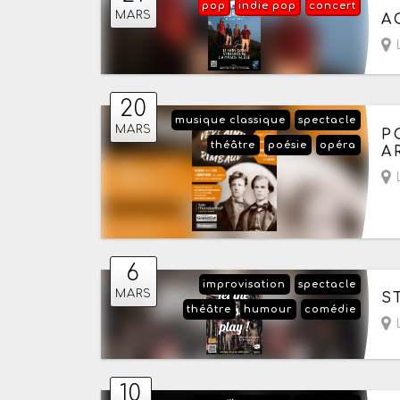
pop
indie pop
concert
Le
MARS
A
L
20
musique classique
spectacle
Le
MARS
P
théâtre
poésie
opéra
A
L
6
improvisation
spectacle
Le
MARS
S
théâtre
humour
comédie
10