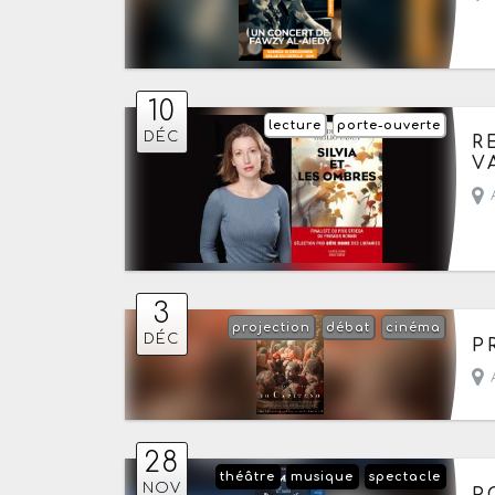
10
lecture
porte-ouverte
Le
DÉC
R
V
A
3
projection
débat
cinéma
Le
DÉC
P
A
28
théâtre
musique
spectacle
Le
NOV
P