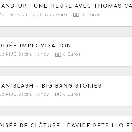
 mardi 10 février 2026
de 20h30 à 21h45
TAND-UP : UNE HEURE AVEC THOMAS C
Karmen Camina ,
Strasbourg
10 Euros
 samedi 31 janvier 2026
à partir de 23h30
OIRÉE IMPROVISATION
La MJC Bazin
,
Nancy
6 Euros
 vendredi 16 janvier 2026
de 20h30 à 22h30
TANISLASH - BIG BANG STORIES
La MJC Bazin
,
Nancy
8 Euros
 vendredi 19 décembre 2025
de 19h à 21h
OIRÉE DE CLÔTURE : DAVIDE PETRILLO 