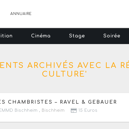
ANNUAIRE
ition
Cinéma
Stage
Soirée
MENTS ARCHIVÉS AVEC LA R
CULTURE'
 mardi 30 juin 2026
à partir de 20h
ES CHAMBRISTES – RAVEL & GEBAUER
EMMD Bischheim ,
Bischheim
15 Euros