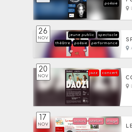
poésie
L
26
jeune public
spectacle
Le
NOV
S
théâtre
poésie
performance
A
20
jazz
concert
Le
NOV
C
L
17
loisirs
atelier
stage
Le
NOV
L