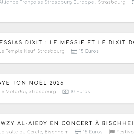
lliance Française Strasbourg Euroope ,
Strasbourg
 samedi 13 au dimanche 14 décembre 2025
- Terminé à 
ESSIAS DIXIT : LE MESSIE ET LE DIXIT 
e Temple Neuf
,
Strasbourg
15 Euros
 jeudi 11 au samedi 13 décembre 2025
- Terminé de 20h 
AYE TON NOËL 2025
Le Molodoï
,
Strasbourg
10 Euros
 samedi 13 décembre 2025
de 20h à 22h
AWZY AL-AIEDY EN CONCERT À BISCHHE
a salle du Cercle
,
Bischheim
15 Euros
Festiva