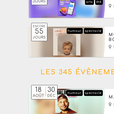
JOURS
arts
été
- 
L
ENCORE
55
humour
spectacle
Du
M
JOURS
- 
B
L
LES 345 ÉVÈNEM
18
30
humour
spectacle
Du
AOÛT
DÉC
M
L