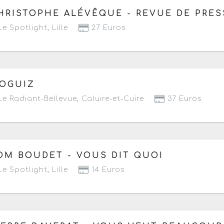
 samedi 25 avril au vendredi 20 novembre 2026
à parti
HRISTOPHE ALÉVÊQUE - REVUE DE PRES
e Spotlight
,
Lille
27 Euros
 mercredi 6 mai 2026 au mercredi 17 mars 2027
à parti
OGUIZ
Prochaine date le vendredi 15 janvier 2027 à 20h30
e Radiant-Bellevue
,
Caluire-et-Cuire
37 Euros
 vendredi 8 mai au samedi 29 août 2026
à partir de 21
OM BOUDET - VOUS DIT QUOI
Prochaine date le samedi 22 août 2026 à 21h
e Spotlight
,
Lille
14 Euros
 lundi 11 mai au lundi 28 décembre 2026
- Prochaine dat