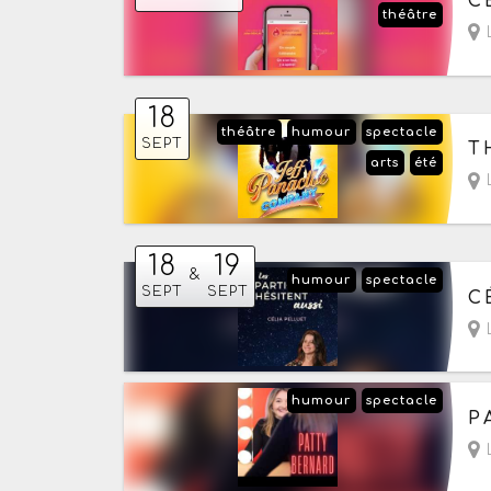
C
théâtre
L
18
théâtre
humour
spectacle
Le
SEPT
T
arts
été
L
18
19
&
humour
spectacle
Du
SEPT
SEPT
C
L
humour
spectacle
Du
P
L