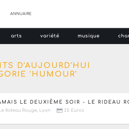
ANNUAIRE
arts
variété
musique
cha
NTS D'AUJOURD'HUI
GORIE 'HUMOUR'
 mardi 31 mars au jeudi 13 août 2026
- Prochaine date l
AMAIS LE DEUXIÈME SOIR - LE RIDEAU 
e Rideau Rouge
,
Lyon
25 Euros