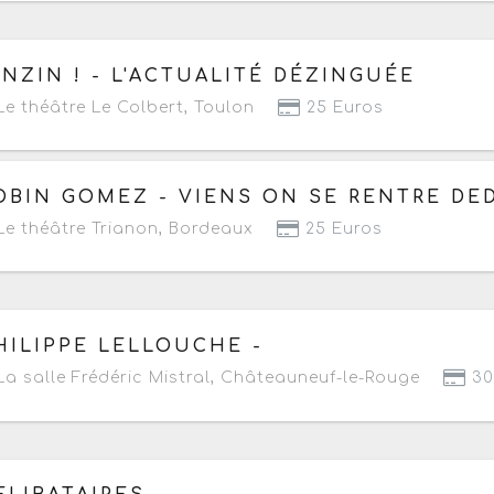
 samedi 12 septembre 2026
à partir de 20h30
INZIN ! - L'ACTUALITÉ DÉZINGUÉE
e théâtre Le Colbert
,
Toulon
25 Euros
 samedi 12 septembre 2026
à partir de 20h30
OBIN GOMEZ - VIENS ON SE RENTRE DE
e théâtre Trianon
,
Bordeaux
25 Euros
 jeudi 17 au vendredi 18 septembre 2026
à partir de 20h
HILIPPE LELLOUCHE -
a salle Frédéric Mistral
,
Châteauneuf-le-Rouge
30
 jeudi 17 au dimanche 20 septembre 2026
- Prochaine d