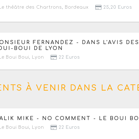
Prochaine date le dimanche 9 août 2026 à 20h30
e théâtre des Chartrons
,
Bordeaux
25,20 Euros
 mercredi 5 août au jeudi 1 octobre 2026
à partir de 21
ONSIEUR FERNANDEZ - DANS L'AVIS DES
Prochaine date le vendredi 7 août 2026 à 21h30
OUI-BOUI DE LYON
e Boui Boui
,
Lyon
22 Euros
ENTS À VENIR DANS LA CAT
 mardi 18 août au mercredi 30 décembre 2026
- Procha
ALIK MIKE - NO COMMENT - LE BOUI BO
e Boui Boui
,
Lyon
22 Euros