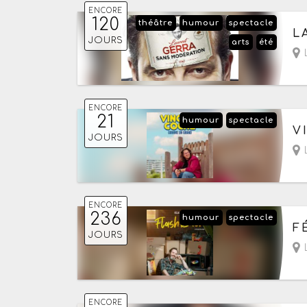
ENCORE
120
théâtre
humour
spectacle
Du
L
JOURS
arts
été
- 
L
ENCORE
21
humour
spectacle
Du
V
JOURS
L
ENCORE
236
humour
spectacle
Du
F
JOURS
- 
L
ENCORE