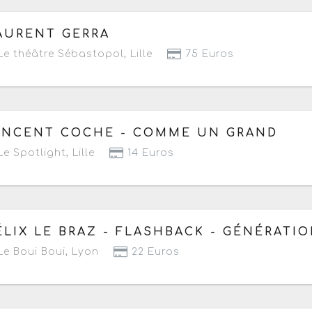
 vendredi 10 avril au samedi 5 décembre 2026
à partir
AURENT GERRA
Prochaine date le samedi 5 décembre 2026 à 20h
e théâtre Sébastopol
,
Lille
75 Euros
 jeudi 23 avril au vendredi 28 août 2026
- Prochaine dat
INCENT COCHE - COMME UN GRAND
e Spotlight
,
Lille
14 Euros
 vendredi 24 avril 2026 au mercredi 31 mars 2027
ÉLIX LE BRAZ - FLASHBACK - GÉNÉRATIO
Prochaine date le samedi 2 janvier 2027 à 20h15
e Boui Boui
,
Lyon
22 Euros