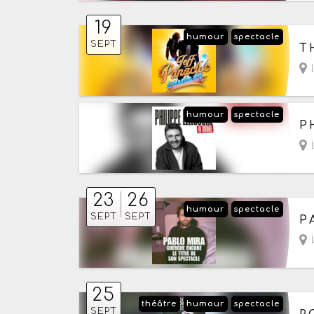
19
humour
spectacle
Le
SEPT
T
L
humour
spectacle
Le
P
L
23
26
humour
spectacle
Du
SEPT
SEPT
P
- 
L
25
théâtre
humour
spectacle
Le
SEPT