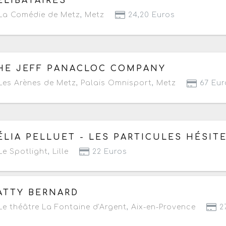
ELIBATAIRES
a Comédie de Metz
,
Metz
24,20 Euros
 vendredi 18 septembre 2026
à partir de 20h
HE JEFF PANACLOC COMPANY
es Arènes de Metz, Palais Omnisport
,
Metz
67 Eur
 vendredi 18 au samedi 19 septembre 2026
à partir de 
ÉLIA PELLUET - LES PARTICULES HÉSIT
e Spotlight
,
Lille
22 Euros
 vendredi 18 au samedi 19 septembre 2026
à partir de 
ATTY BERNARD
e théâtre La Fontaine d'Argent
,
Aix-en-Provence
2