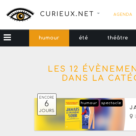
CURIEUX.NET
AGENDA
humour
été
théâtre
LES 12 ÉVÈNEME
DANS LA CATÉ
ENCORE
6
humour
spectacle
Du
J
JOURS
L