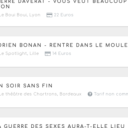
IERRE DAVERAT - VOUS VEUT BEAUCOUP 
YON
e Boui Boui
,
Lyon
22 Euros
 lundi 15 juin au lundi 12 octobre 2026
à partir de 21h
DRIEN BONAN - RENTRE DANS LE MOUL
Prochaine date le jeudi 20 août 2026 à 21h
e Spotlight
,
Lille
14 Euros
 mercredi 1 juillet au jeudi 27 août 2026
à partir de 20h
N SOIR SANS FIN
Prochaine date le mercredi 26 août 2026 à 20h30
e théâtre des Chartrons
,
Bordeaux
Tarif non com
 vendredi 3 juillet au mardi 25 août 2026
à partir de 2
A GUERRE DES SEXES AURA-T-ELLE LIEU