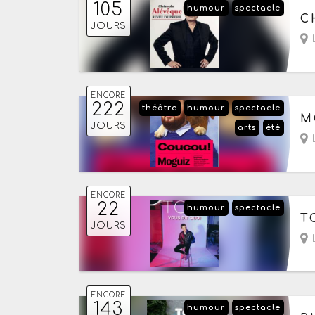
105
humour
spectacle
Du
C
JOURS
L
ENCORE
222
théâtre
humour
spectacle
Du
M
JOURS
arts
été
- 
L
ENCORE
22
humour
spectacle
Du
T
JOURS
- 
L
ENCORE
143
humour
spectacle
Du