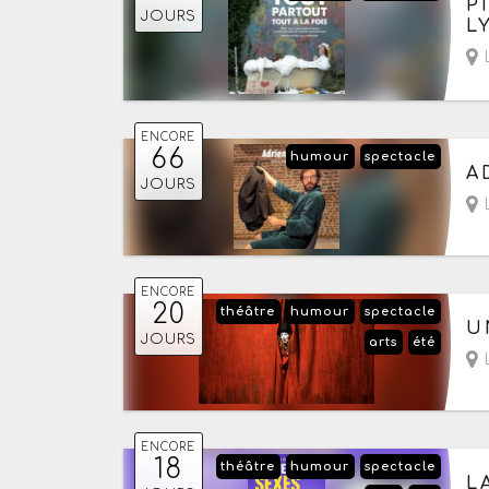
P
JOURS
L
L
ENCORE
66
humour
spectacle
Du
A
JOURS
- 
L
ENCORE
20
théâtre
humour
spectacle
Du
U
JOURS
arts
été
- 
L
ENCORE
18
théâtre
humour
spectacle
Du
L