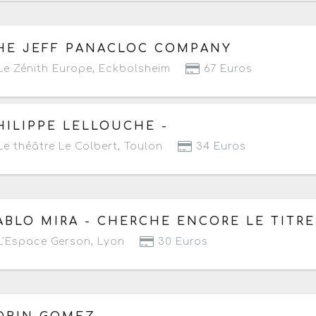
 samedi 19 septembre 2026
à partir de 20h
HE JEFF PANACLOC COMPANY
e Zénith Europe
,
Eckbolsheim
67 Euros
 samedi 19 septembre 2026
à partir de 20h30
HILIPPE LELLOUCHE -
e théâtre Le Colbert
,
Toulon
34 Euros
 mercredi 23 au samedi 26 septembre 2026
ABLO MIRA - CHERCHE ENCORE LE TITR
Prochaine date le mercredi 23 septembre 2026 à 20h
'Espace Gerson
,
Lyon
30 Euros
 vendredi 25 septembre 2026
à partir de 20h30