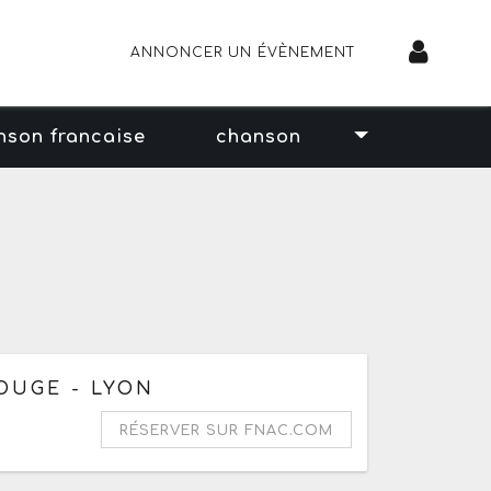
ANNONCER UN ÉVÈNEMENT
nson francaise
chanson
e jeudi 13 août 2026 à 19h30
ROUGE - LYON
RÉSERVER SUR FNAC.COM