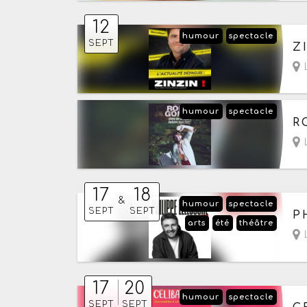
12
humour
spectacle
Le
SEPT
Z
L
humour
spectacle
Le
R
L
17
18
&
humour
spectacle
Du
SEPT
SEPT
P
arts
été
théâtre
L
17
20
humour
spectacle
Du
SEPT
SEPT