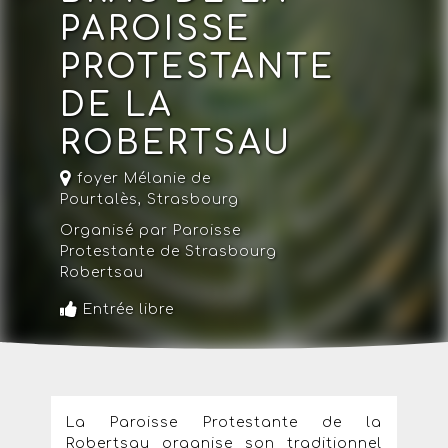
PAROISSE
PROTESTANTE
DE LA
ROBERTSAU
foyer Mélanie de
Pourtalès,
Strasbourg
Organisé par Paroisse
Protestante de Strasbourg
Robertsau
Entrée libre
La Paroisse Protestante de la
Robertsau organise son traditionnel