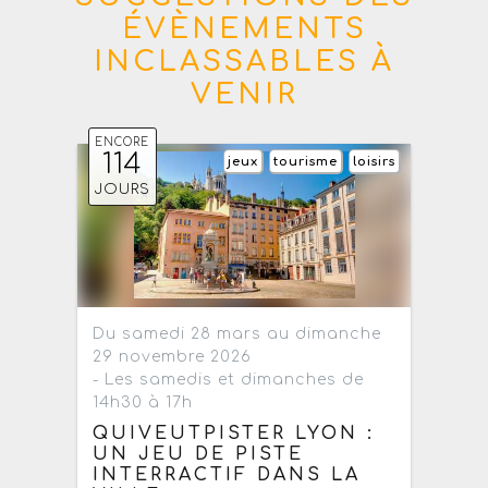
ÉVÈNEMENTS
INCLASSABLES À
VENIR
ENCORE
114
jeux
tourisme
loisirs
JOURS
Du samedi 28 mars au dimanche
29 novembre 2026
- Les samedis et dimanches de
14h30 à 17h
QUIVEUTPISTER LYON :
UN JEU DE PISTE
INTERRACTIF DANS LA