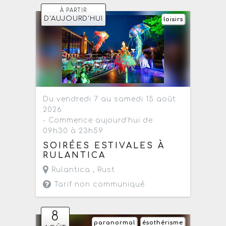
À PARTIR
D'AUJOURD'HUI
loisirs
Du vendredi 7 au samedi 15 août
2026
- Commence aujourd'hui de
09h30 à 23h59
SOIRÉES ESTIVALES À
RULANTICA
Rulantica ,
Rust
Tarif non communiqué
8
paranormal
ésothérisme