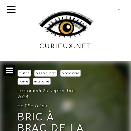
CURIEUX.NET
autre
associatif
braderie
foire
marché
Le samedi 28 septembre
2024
de 09h à 16h
BRIC À
BRAC DE LA