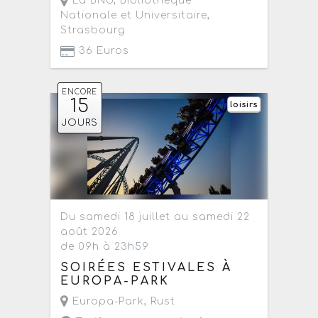
La BNU, Bibliothèque
Nationale et Universitaire
,
Strasbourg
36 Euros
ENCORE
15
loisirs
JOURS
Du samedi 18 juillet au samedi 22
août 2026
de 09h à 23h59
SOIRÉES ESTIVALES À
EUROPA-PARK
Europa-Park
,
Rust