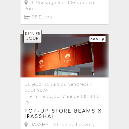
20 Passage Saint Sébastien ,
Paris
25 Euros
DERNIER
JOUR
pop up
Du jeudi 25 juin au vendredi 7
août 2026
- Termine aujourd'hui de 08h30 à
22h
POP-UP STORE BEAMS X
IRASSHAI
iRASSHAi, 40 rue du Louvre ,