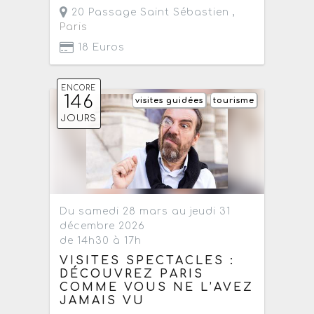
20 Passage Saint Sébastien ,
Paris
18 Euros
ENCORE
146
visites guidées
tourisme
JOURS
Du samedi 28 mars au jeudi 31
décembre 2026
de 14h30 à 17h
VISITES SPECTACLES :
DÉCOUVREZ PARIS
COMME VOUS NE L’AVEZ
JAMAIS VU