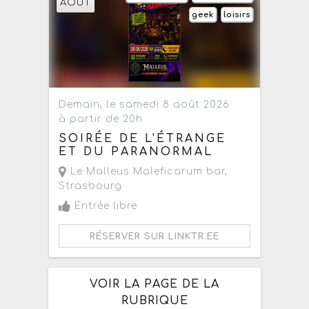
AOÛT
geek
loisirs
Demain, le samedi 8 août 2026
à partir de 20h
SOIRÉE DE L'ÉTRANGE
ET DU PARANORMAL
Le Malleus Maleficarum bar
,
Strasbourg
Entrée libre
RÉSERVER SUR LINKTR.EE
VOIR LA PAGE DE LA
RUBRIQUE