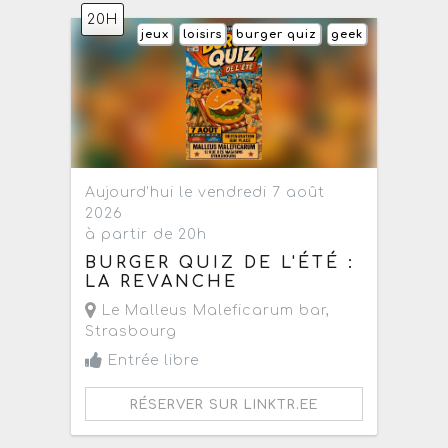
20H
jeux
loisirs
burger quiz
geek
Aujourd'hui le vendredi 7 août
2026
à partir de 20h
BURGER QUIZ DE L'ÉTÉ :
LA REVANCHE
Le Malleus Maleficarum bar
,
Strasbourg
Entrée libre
RÉSERVER SUR LINKTR.EE