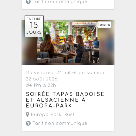
Tarif non communiqué
ENCORE
15
loisirs
JOURS
Du vendredi 24 juillet au samedi
22 août 2026
de 19h à 22h
SOIRÉE TAPAS BADOISE
ET ALSACIENNE À
EUROPA-PARK
Europa-Park
,
Rust
Tarif non communiqué