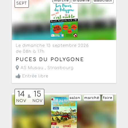
marché
braderie
associatif
SEPT
Le dimanche 13 septembre 2026
de 08h à 17h
PUCES DU POLYGONE
AS Musau ,
Strasbourg
Entrée libre
14
15
&
salon
marché
foire
NOV
NOV