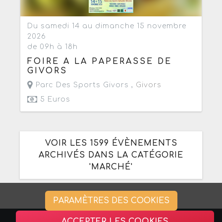
Du samedi 14 au dimanche 15 novembre
2026
de 09h à 18h
FOIRE A LA PAPERASSE DE
GIVORS
Parc Des Sports Givors ,
Givors
5 Euros
VOIR LES 1599 ÉVÈNEMENTS
ARCHIVÉS DANS LA CATÉGORIE
'MARCHÉ'
PARAMÈTRES DES COOKIES
ACCEPTER LES COOKIES