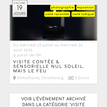
ENCORE
19
photographie
exposition
JOURS
visite racontée
visite ludique
Du mercredi 22 juillet au mercredi 26
août 2026
à partir de 10h
VISITE CONTÉE &
SENSORIELLE NUL SOLEIL.
MAIS LE FEU
Stimultania
,
Strasbourg
5 Euros
VOIR L'ÉVÈNEMENT ARCHIVÉ
DANS LA CATÉGORIE 'VISITE