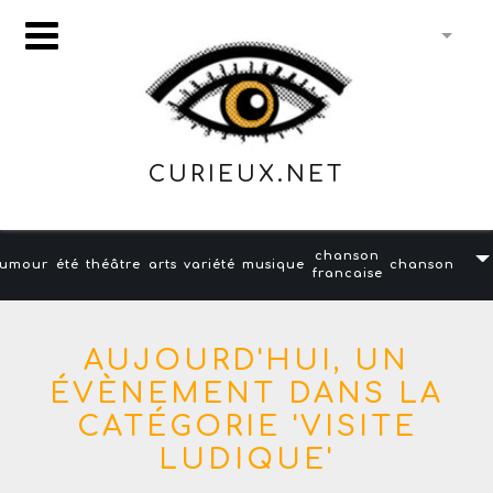
CURIEUX.NET
chanson
umour
été
théâtre
arts
variété
musique
chanson
francaise
AUJOURD'HUI, UN
ÉVÈNEMENT DANS LA
CATÉGORIE 'VISITE
LUDIQUE'