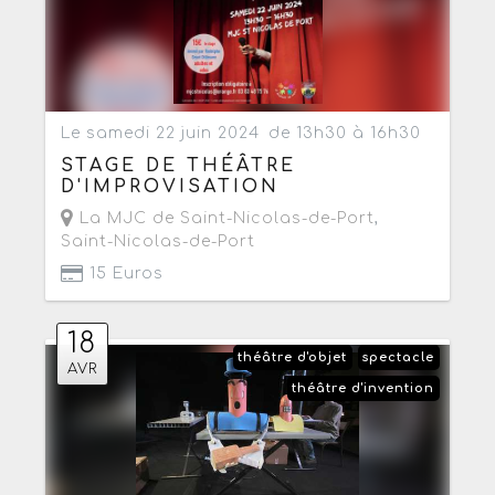
Le samedi 22 juin 2024
de 13h30 à 16h30
STAGE DE THÉÂTRE
D'IMPROVISATION
La MJC de Saint-Nicolas-de-Port
,
Saint-Nicolas-de-Port
15 Euros
18
théâtre d'objet
spectacle
AVR
théâtre d'invention