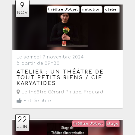
9
théâtre d'objet
initiation
atelier
NOV
Le samedi 9 novembre 2024
à partir de 09h30
ATELIER : UN THÉÂTRE DE
TOUT PETITS RIENS / CIE
KARYATIDES
Le théâtre Gérard Philipe
,
Frouard
Entrée libre
22
théâtre d'objet
stage
JUIN