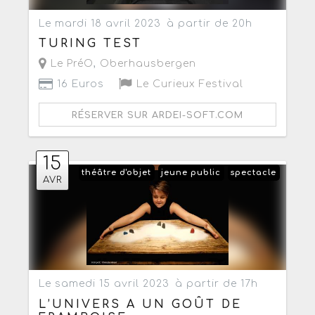
Le mardi 18 avril 2023
à partir de 20h
TURING TEST
Le PréO
,
Oberhausbergen
16 Euros
Le Curieux Festival
RÉSERVER SUR ARDEI-SOFT.COM
15
théâtre d'objet
jeune public
spectacle
AVR
Le samedi 15 avril 2023
à partir de 17h
L’UNIVERS A UN GOÛT DE