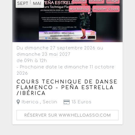
danse
atelier
stage
SEPT
MAI
workshop
master class
Du dimanche 27 septembre 2026 au
dimanche 23 mai 2027
de 09h à 12h
- Prochaine date le dimanche 11 octobre
2026
COURS TECHNIQUE DE DANSE
FLAMENCO - PEÑA ESTRELLA
/IBÉRICA
Iberica ,
Seclin
15 Euros
RÉSERVER SUR WWW.HELLOASSO.COM