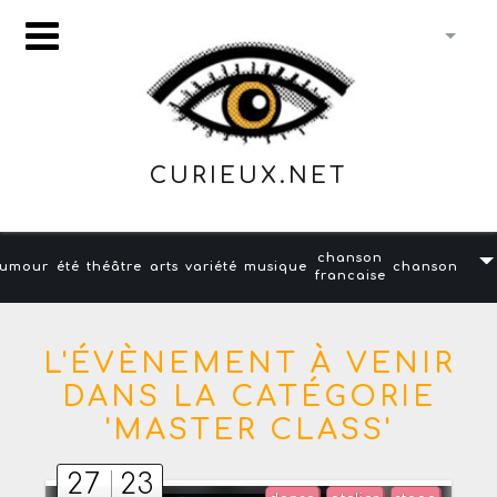
CURIEUX.NET
chanson
umour
été
théâtre
arts
variété
musique
chanson
francaise
L'ÉVÈNEMENT À VENIR
DANS LA CATÉGORIE
'MASTER CLASS'
27
23