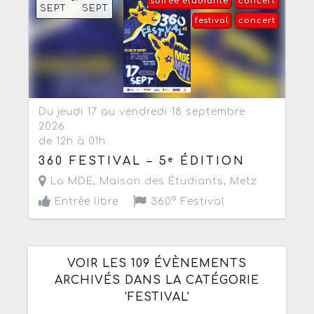
soirée étudiante
concert
SEPT
SEPT
festival
concert
Du jeudi 17 au vendredi 18 septembre
2026
de 12h à 01h
360 FESTIVAL – 5ᵉ ÉDITION
La MDE, Maison des Étudiants
,
Metz
Entrée libre
360° Festival
VOIR LES 109 ÉVÈNEMENTS
ARCHIVÉS DANS LA CATÉGORIE
'FESTIVAL'