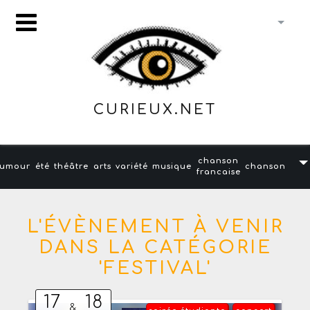
CURIEUX.NET
chanson
umour
été
théâtre
arts
variété
musique
chanson
francaise
L'ÉVÈNEMENT À VENIR
DANS LA CATÉGORIE
'FESTIVAL'
17
18
&