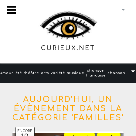
CURIEUX.NET
chanson
umour
été
théâtre
arts
variété
musique
chanson
francaise
AUJOURD'HUI, UN
ÉVÈNEMENT DANS LA
CATÉGORIE 'FAMILLES'
ENCORE