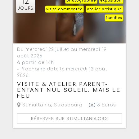
12
photographie
exposition
JOURS
visite commentée
atelier artistique
familles
Du mercredi 22 juillet au mercredi 19
août 2026
à partir de 14h
- Prochaine date le mercredi 12 août
2026
VISITE & ATELIER PARENT-
ENFANT NUL SOLEIL. MAIS LE
FEU
Stimultania
,
Strasbourg
5 Euros
RÉSERVER SUR STIMULTANIA.ORG