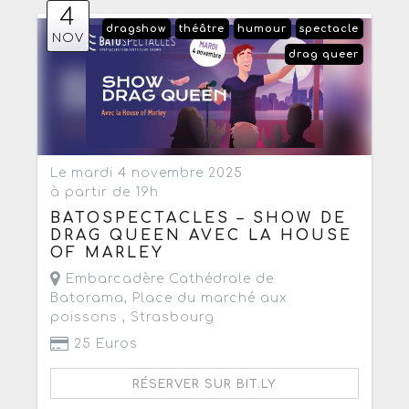
4
dragshow
théâtre
humour
spectacle
NOV
drag queer
Le mardi 4 novembre 2025
à partir de 19h
BATOSPECTACLES – SHOW DE
DRAG QUEEN AVEC LA HOUSE
OF MARLEY
Embarcadère Cathédrale de
Batorama, Place du marché aux
poissons ,
Strasbourg
25 Euros
RÉSERVER SUR BIT.LY