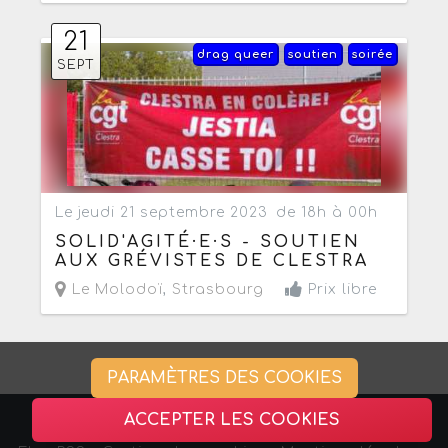
21
drag queer
soutien
soirée
SEPT
Le jeudi 21 septembre 2023
de 18h à 00h
SOLID'AGITÉ·E·S - SOUTIEN
AUX GRÉVISTES DE CLESTRA
Le Molodoï
,
Strasbourg
Prix libre
PARAMÈTRES DES COOKIES
ACCEPTER LES COOKIES