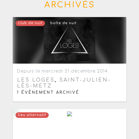
ARCHIVÉS
club de nuit
boîte de nuit
Ajouter aux favoris
0
Depuis le mercredi 31 décembre 2014
LES LOGES
,
SAINT-JULIEN-
LÈS-METZ
1 ÉVÈNEMENT ARCHIVÉ
lieu alternatif