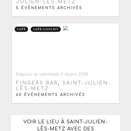
JULIEN-LÈS-METZ
5 ÉVÈNEMENTS ARCHIVÉS
café
café-concert
Ajouter aux favoris
0
Depuis le vendredi 2 mars 2018
FINGERS BAR
,
SAINT-JULIEN-
LÈS-METZ
60 ÉVÈNEMENTS ARCHIVÉS
VOIR LE LIEU À SAINT-JULIEN-
LÈS-METZ AVEC DES