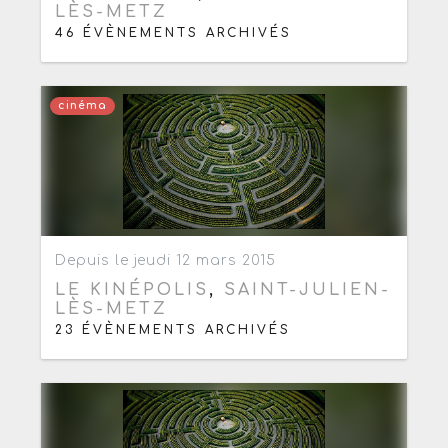
LÈS-METZ
46 ÉVÈNEMENTS ARCHIVÉS
cinéma
Ajouter aux favoris
0
Depuis le jeudi 12 mars 2015
LE KINÉPOLIS
,
SAINT-JULIEN-
LÈS-METZ
23 ÉVÈNEMENTS ARCHIVÉS