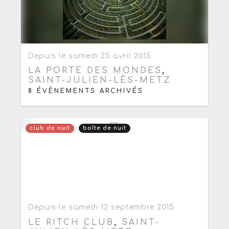
Ajouter aux favoris
0
Depuis le samedi 25 avril 2015
LA PORTE DES MONDES
,
SAINT-JULIEN-LÈS-METZ
8 ÉVÈNEMENTS ARCHIVÉS
club de nuit
boîte de nuit
Ajouter aux favoris
0
Depuis le samedi 12 septembre 2015
LE RITCH CLUB
,
SAINT-