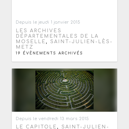
Ajouter aux favoris
1
Depuis le jeudi 1 janvier 2015
LES ARCHIVES
DÉPARTEMENTALES DE LA
MOSELLE
,
SAINT-JULIEN-LÈS-
METZ
19 ÉVÈNEMENTS ARCHIVÉS
Ajouter aux favoris
0
Depuis le vendredi 13 mars 2015
LE CAPITOLE
,
SAINT-JULIEN-