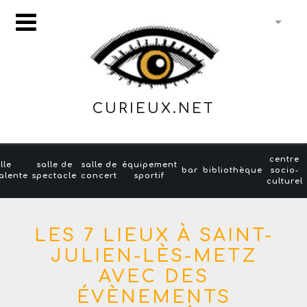
CURIEUX.NET
centre
lle
salle de
salle de
équipement
bar
bibliothèque
socio-
alente
spectacle
concert
sportif
culturel
LES 7 LIEUX À SAINT-
JULIEN-LÈS-METZ
AVEC DES
ÉVÈNEMENTS