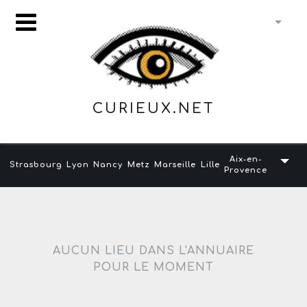
CURIEUX.NET
Aix-en-
Strasbourg
Lyon
Nancy
Metz
Marseille
Lille
Provence
AUCUN LIEU DANS L'ANNUAIRE
POUR LE MOMENT