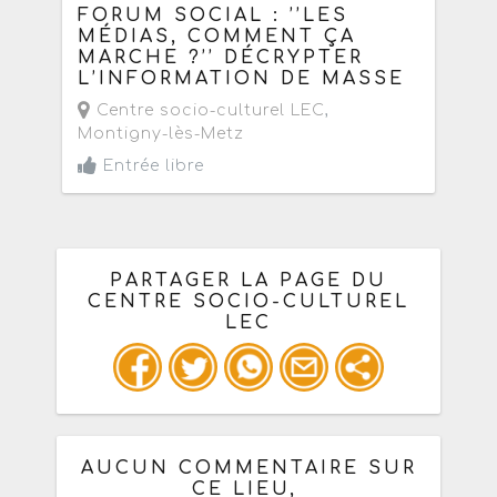
FORUM SOCIAL : ’’LES
MÉDIAS, COMMENT ÇA
MARCHE ?’’ DÉCRYPTER
L’INFORMATION DE MASSE
Centre socio-culturel LEC
,
Montigny-lès-Metz
Entrée libre
PARTAGER LA PAGE DU
CENTRE SOCIO-CULTUREL
LEC
Ou copiez les infos ci-dessous pour
un : mail / forum / réseau social
AUCUN COMMENTAIRE SUR
CE LIEU,