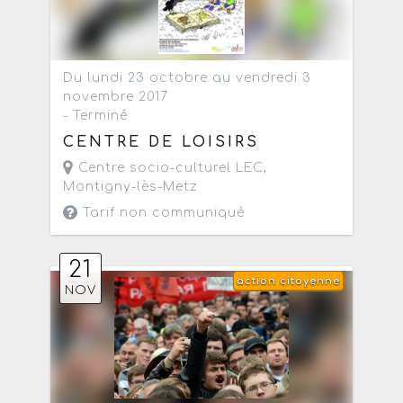
Du lundi 23 octobre au vendredi 3
novembre 2017
- Terminé
CENTRE DE LOISIRS
Centre socio-culturel LEC
,
Montigny-lès-Metz
Tarif non communiqué
21
action citoyenne
NOV