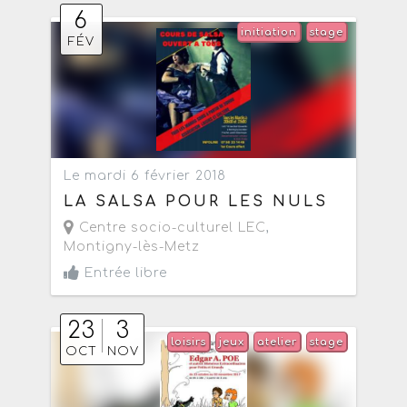
6
initiation
stage
FÉV
Le mardi 6 février 2018
LA SALSA POUR LES NULS
Centre socio-culturel LEC
,
Montigny-lès-Metz
Entrée libre
23
3
loisirs
jeux
atelier
stage
OCT
NOV