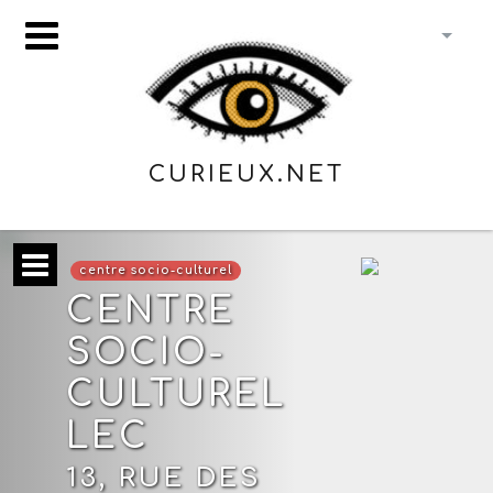
CURIEUX.NET
centre socio-culturel
CENTRE
SOCIO-
CULTUREL
LEC
13, RUE DES