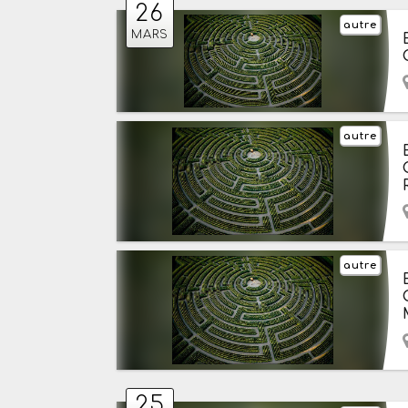
26
autre
MARS
autre
autre
25