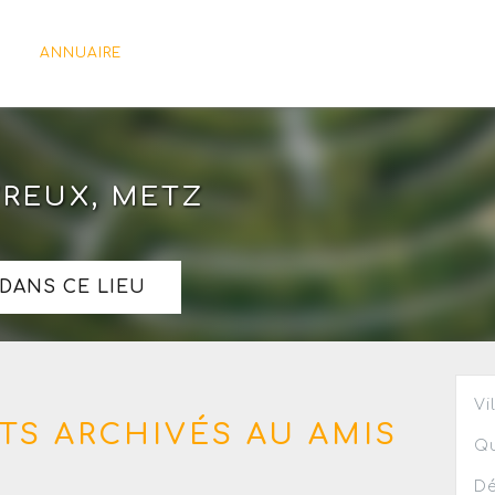
ANNUAIRE
VREUX, METZ
DANS CE LIEU
Vi
TS ARCHIVÉS AU AMIS
Qu
Dé