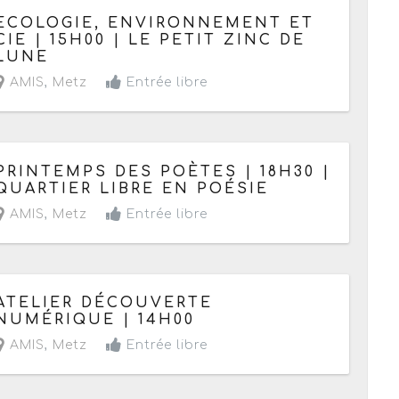
Le mercredi 25 mars 2015
ECOLOGIE, ENVIRONNEMENT ET
CIE | 15H00 | LE PETIT ZINC DE
LUNE
AMIS
,
Metz
Entrée libre
Le vendredi 20 mars 2015
PRINTEMPS DES POÈTES | 18H30 |
QUARTIER LIBRE EN POÉSIE
AMIS
,
Metz
Entrée libre
Le samedi 7 mars 2015
ATELIER DÉCOUVERTE
NUMÉRIQUE | 14H00
AMIS
,
Metz
Entrée libre