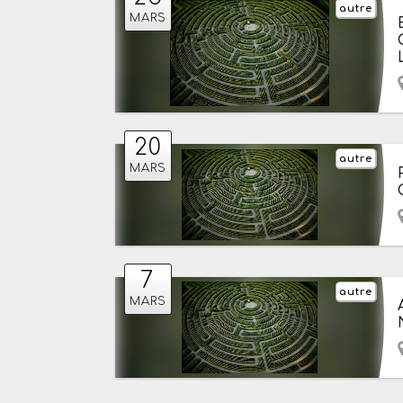
autre
MARS
20
autre
MARS
7
autre
MARS