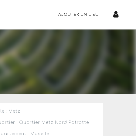
AJOUTER UN LIEU
lle : Metz
artier : Quartier Metz Nord Patrotte
partement : Moselle