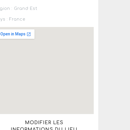
gion : Grand Est
ys : France
MODIFIER LES
INFORMATIONS DU LIEU