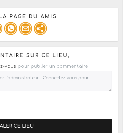
LA PAGE DU AMIS
 pour un : mail / forum / réseau social
TAIRE SUR CE LIEU,
z-vous
pour publier un commentaire
ALER CE LIEU