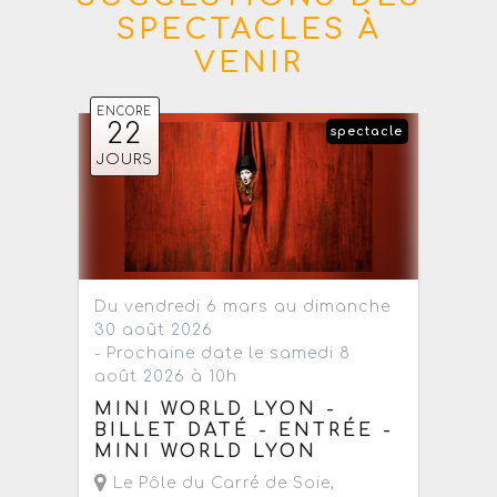
SPECTACLES À
VENIR
ENCORE
22
spectacle
JOURS
Du vendredi 6 mars au dimanche
30 août 2026
- Prochaine date le samedi 8
août 2026 à 10h
MINI WORLD LYON -
BILLET DATÉ - ENTRÉE -
MINI WORLD LYON
Le Pôle du Carré de Soie
,