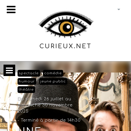
CURIEUX.NET
spectacle
comédie
humour
jeune public
théâtre
Du samedi 26 juillet au
dimanche 30 novembre
2025
- Terminé à partir de 14h30