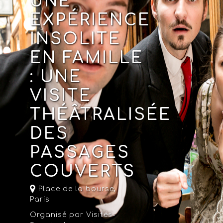
UNE
EXPÉRIENCE
INSOLITE
EN FAMILLE
: UNE
VISITE
THÉÂTRALISÉE
DES
PASSAGES
COUVERTS
Place de la bourse,
Paris
Organisé par Visites-