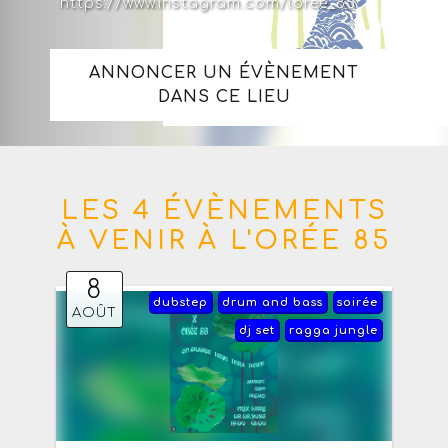
https://www.instagram.com/loree_85
ANNONCER UN ÉVÈNEMENT
DANS CE LIEU
LES 4 ÉVÈNEMENTS
À VENIR À L'ORÉE 85
8
dubstep
drum and bass
soirée
AOÛT
dj set
ragga jungle