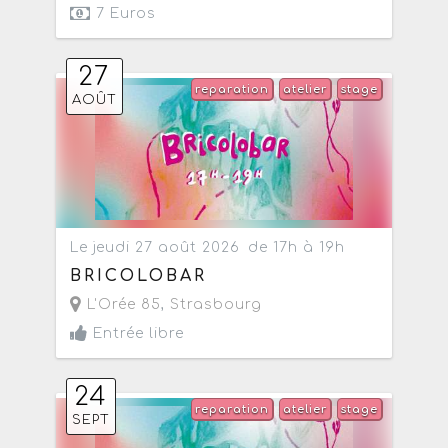
7 Euros
27
reparation
atelier
stage
AOÛT
Le jeudi 27 août 2026
de 17h à 19h
BRICOLOBAR
L'Orée 85
,
Strasbourg
Entrée libre
24
reparation
atelier
stage
SEPT