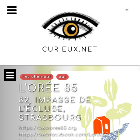
CURIEUX.NET
lieu alternatif
bar
L'ORÉE 85
32, IMPASSE DE
L'ÉCLUSE,
STRASBOURG
https://www.oree85.org
https://www.facebook.com/Loree85